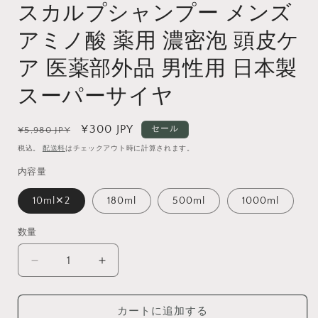
スカルプシャンプー メンズ
アミノ酸 薬用 濃密泡 頭皮ケ
(
ア 医薬部外品 男性用 日本製
スーパーサイヤ
通
セ
¥300 JPY
セール
¥5,980 JPY
常
ー
税込。
配送料
はチェックアウト時に計算されます。
価
ル
内容量
格
価
格
10ml✕2
180ml
500ml
1000ml
数量
数
量
ス
ス
カ
カ
ル
ル
カートに追加する