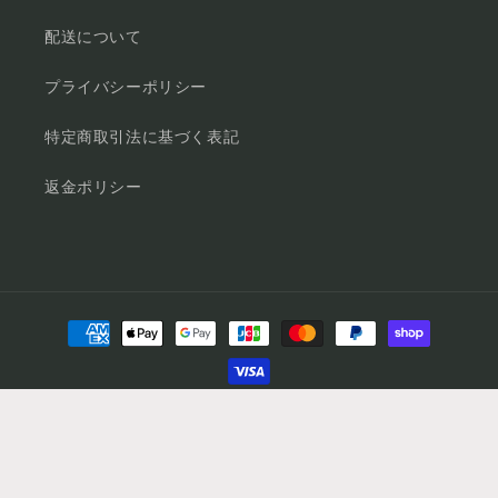
配送について
プライバシーポリシー
特定商取引法に基づく表記
返金ポリシー
決
済
方
法
© 2026,
公式 スーパーサイヤ オンラインショップ
Powered by Shopify
プライバシーポリシー
返金ポリシー
利用規約
配送ポリシー
特定商取引法に基づく表記
連絡先情報