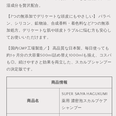
皮
皮
湿成分を贅沢配合。
ケ
ケ
ア
ア
【7つの無添加でデリケートな頭皮にもやさしい】 パラベ
医
医
ン、シリコン、鉱物油、合成香料・着色料など7つの無添
薬
薬
加処方。デリケートな肌や頭皮トラブルに悩む方も安心し
部
部
てお使いいただけます。
外
外
品
品
【国内GMP工場製造／】 高品質な日本製。毎日使っても
男
男
約1ヶ月分の大容量500ml詰め替え1000mlも揃え、コスパ
性
性
も◎。続けやすさと効果を両立した、スカルプシャンプー
用
用
の決定版です。
日
日
本
本
商品情報
製
製
ス
ス
SUPER SAIYA HAGUKUMI
ー
ー
商品名
薬用 濃密泡スカルプケア
パ
パ
ー
ー
シャンプー
サ
サ