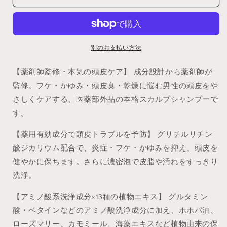
プ
プ
シ
シ
ャ
ャ
ン
ン
プ
プ
別のお支払い方法
ー
ー
【薬剤師監修・本気の頭皮ケア】 成分設計から薬剤師が
メ
メ
ン
ン
監修。フケ・かゆみ・頭皮臭・乾燥に悩む男性の頭皮をや
ズ
ズ
さしくケアする、医薬部外品の本格スカルプシャンプーで
ア
ア
す。
ミ
ミ
ノ
ノ
【薬用有効成分で頭皮トラブルを予防】 グリチルリチン
酸
酸
酸ジカリウム配合で、炎症・フケ・かゆみを抑え、頭皮を
薬
薬
健やかに保ちます。さらに濃密泡で皮脂や汚れをすっきり
用
用
洗浄。
濃
濃
密
密
【アミノ酸系洗浄成分×13種の植物エキス】 グルタミン
泡
泡
酸・ベタインなどのアミノ酸洗浄成分に加え、ホホバ油、
頭
頭
ローズマリー、カモミール、海藻エキスなど植物由来の保