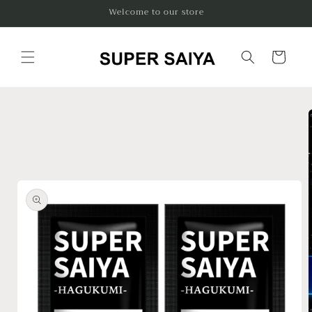
コンテ
Welcome to our store
ンツに
進む
カ
ー
ト
商品情
報にス
キップ