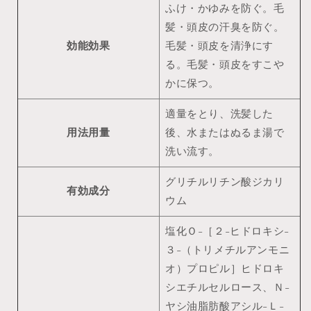
ふけ・かゆみを防ぐ。毛
イ
イ
ヤ
ヤ
髪・頭皮の汗臭を防ぐ。
の
の
効能効果
毛髪・頭皮を清浄にす
数
数
る。毛髪・頭皮をすこや
量
量
かに保つ。
を
を
減
増
適量をとり、洗髪した
ら
や
用法用量
後、水またはぬるま湯で
す
す
洗い流す。
グリチルリチン酸ジカリ
有効成分
ウム
塩化Ｏ-［２-ヒドロキシ-
３-（トリメチルアンモニ
オ）プロピル］ヒドロキ
シエチルセルロース、Ｎ-
ヤシ油脂肪酸アシル-Ｌ-