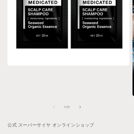
モ
ー
ダ
ル
で
メ
デ
ィ
の
1
/
13
ア
(1)
を
公式 スーパーサイヤ オンラインショップ
開
く