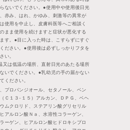
を
増
らないでください。●使用中や使用後日光
や
、赤み、はれ、かゆみ、刺激等の異常が
す
は使用を中止し、皮膚科医等へご相談く
のまま使用を続けますと症状が悪化する
ます。●目に入った時は、こすらずにすぐ
ください。●使用後は必ずしっかりフタを
さい。
温又は低温の場所、直射日光のあたる場所
ないでください。●乳幼児の手の届かない
てください。
、プロパンジオール、セタノール、ベン
（Ｃ１３-１５）アルカン、ＤＰＧ、ベヘ
ウムクロリド、ステアリン酸グリセリル
ヒアルロン酸Ｎａ、水溶性コラーゲン、
ラーゲン、ヒアルロン酸ヒドロキシプロ