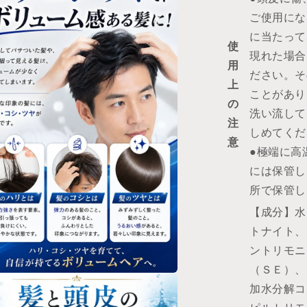
を
減
ご使用にな
ら
に当たって
使
す
現れた場合
用
ださい。そ
上
ことがあり
の
洗い流して
注
しめてくだ
意
●極端に高
には保管し
所で保管し
【成分】水
トナイト、
ントリモニ
（ＳＥ）、
加水分解コ