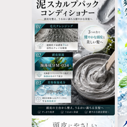
ダ
ダ
ル
ル
で
で
メ
メ
デ
デ
ィ
ィ
ア
ア
(2)
(3)
を
を
開
開
く
く
モ
モ
ー
ー