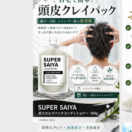
ー
ダ
ル
で
メ
デ
ィ
ア
(1)
を
開
く
モ
モ
ー
ー