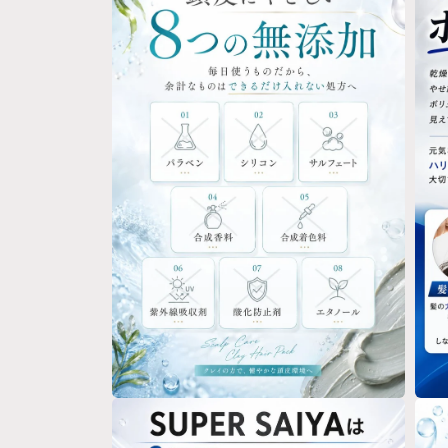
ダ
ダ
ル
ル
で
で
メ
メ
デ
デ
ィ
ィ
ア
ア
(4)
(5)
を
を
開
開
く
く
モ
モ
ー
ー
ダ
ダ