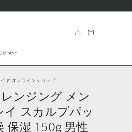
ロ
カ
グ
ー
イ
ト
ン
OMPANY
サイヤ オンラインショップ
レンジング メン
レイ スカルプパッ
 保湿 150g 男性