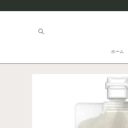
コンテ
ンツに
進む
ホーム
商品情
報にス
キップ