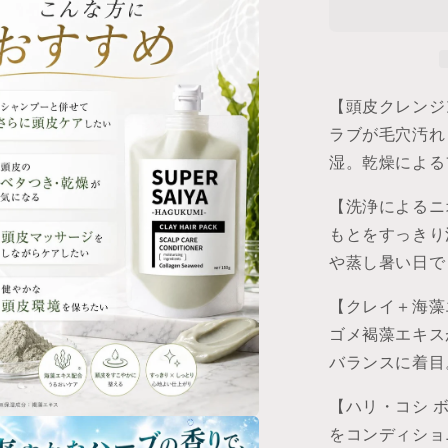
ジ
ン
グ
メ
【頭皮クレンジ
ン
ズ
ラブが毛穴汚れ
ク
湿。乾燥による
レ
イ
【洗浄によるニ
ス
もとをすっきり
カ
や蒸し暑い日で
ル
プ
【クレイ＋海藻エ
パ
ゴメ褐藻エキス
ッ
バランスに着目
ク
乾
【ハリ・コシ 
燥
をコンディショ
保