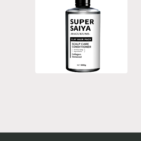
ル
ル
で
で
メ
メ
デ
デ
ィ
ィ
ア
ア
(8)
(9)
を
を
開
開
く
く
モ
ー
ダ
ル
で
メ
デ
ィ
ア
(10)
を
開