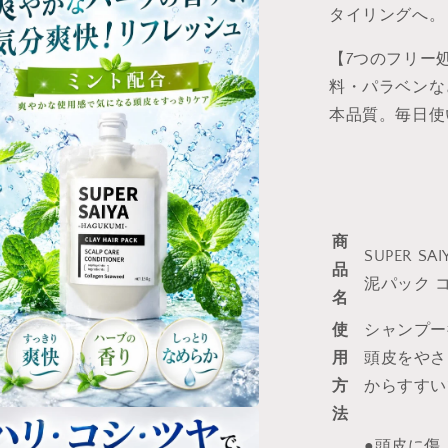
タイリングへ。
湿
150g
【7つのフリー
男
料・パラベンな
性
用
本品質。毎日使
日
本
製
ス
ー
商
SUPER SA
パ
品
ー
泥パック 
名
サ
イ
使
シャンプー
ヤ
用
頭皮をやさ
の
方
からすすい
数
法
量
●頭皮に傷