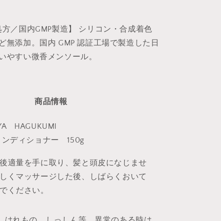
湿
150g
処方／国内GMP製造】 シリコン・合成着色
男
ど無添加。国内 GMP 認証工場で製造した日
性
用
いやすい微香メンソール。
日
本
製
商品情報
ス
ー
IYA HAGUKUMI
パ
ー
コンディショナー 150g
サ
イ
後適量を手に取り、髪と頭皮になじませ
ヤ
しくマッサージした後、しばらくおいて
の
でください。
数
量
、はれもの、しっしん等、異常のある時は