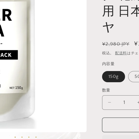
用 日
ヤ
通
¥
¥2,980 JPY
常
税込。
配送料
はチェ
価
内容量
格
150g
5
数量
数
量
頭
皮
ク
レ
ン