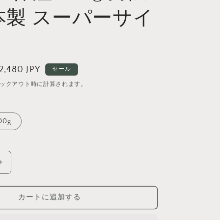
本製 スーパーサイ
セ
2,480 JPY
セール
ー
ックアウト時に計算されます。
ル
価
00g
格
頭
皮
ク
カートに追加する
レ
ン