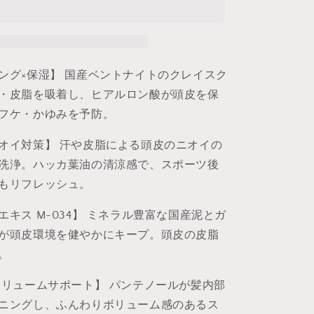
ジ
ン
グ
メ
ング×保湿】 国産ベントナイトのクレイスク
ン
ズ
・皮脂を吸着し、ヒアルロン酸が頭皮を保
ク
フケ・かゆみを予防。
レ
イ
オイ対策】 汗や皮脂による頭皮のニオイの
ス
洗浄。ハッカ葉油の清涼感で、スポーツ後
カ
もリフレッシュ。
ル
プ
キス M-034】 ミネラル豊富な国産泥とガ
パ
が頭皮環境を健やかにキープ。頭皮の皮脂
ッ
。
ク
乾
ボリュームサポート】 パンテノールが髪内部
燥
ニングし、ふんわりボリューム感のあるス
保