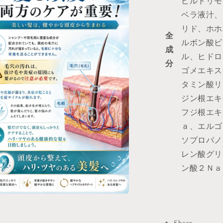
ピルトリモ
ベラ液汁、
リド、ホホ
全
ルボン酸ビ
成
ル、ヒドロ
分
ゴメエキス
タミン酸リ
ジン根エキ
フジ根エキ
ａ、エルゴ
ソプロパノ
レン酸グリ
ン酸２Ｎａ