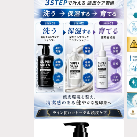
ル
ル
で
で
メ
メ
デ
デ
ィ
ィ
ア
ア
(6)
(7)
を
を
開
開
く
く
モ
モ
ー
ー
ダ
ダ