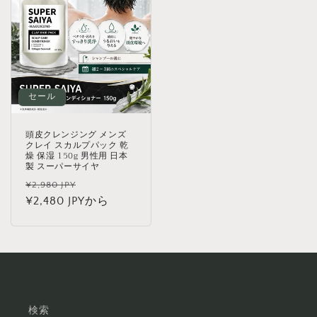
セール
頭皮クレンジング メンズ
クレイ スカルプパック 乾
燥 保湿 150g 男性用 日本
製 スーパーサイヤ
通
セ
¥2,980 JPY
常
¥2,480 JPYから
ー
価
ル
格
価
格
検索