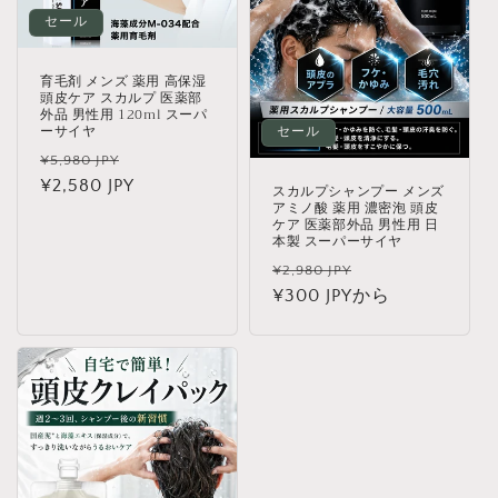
セール
育毛剤 メンズ 薬用 高保湿
頭皮ケア スカルプ 医薬部
外品 男性用 120ml スーパ
ーサイヤ
セール
通
セ
¥5,980 JPY
常
¥2,580 JPY
ー
スカルプシャンプー メンズ
アミノ酸 薬用 濃密泡 頭皮
価
ル
ケア 医薬部外品 男性用 日
格
価
本製 スーパーサイヤ
格
通
セ
¥2,980 JPY
常
¥300 JPYから
ー
価
ル
格
価
格