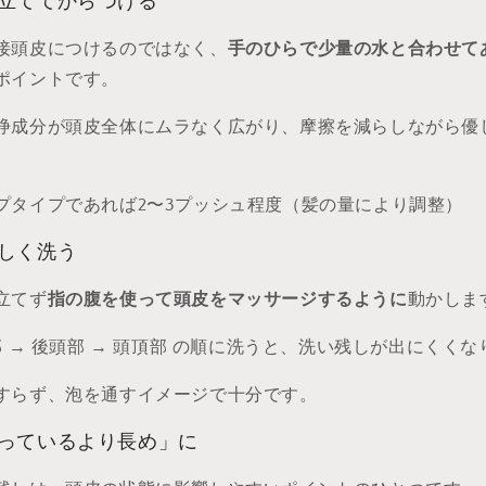
泡立ててからつける
接頭皮につけるのではなく、
手のひらで少量の水と合わせて
ポイントです。
浄成分が頭皮全体にムラなく広がり、摩擦を減らしながら優
プタイプであれば2〜3プッシュ程度（髪の量により調整）
さしく洗う
立てず
指の腹を使って頭皮をマッサージするように
動かしま
部 → 後頭部 → 頭頂部 の順に洗うと、洗い残しが出にくく
すらず、泡を通すイメージで十分です。
思っているより長め」に