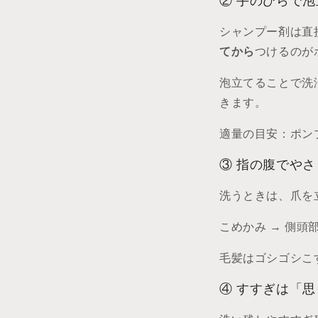
② 手のひらで
シャンプー剤は直
てから
つけるのが
泡立てることで洗
きます。
適量の目安：ポン
③ 指の腹でや
洗うときは、爪を
こめかみ → 側頭
毛髪はゴシゴシこ
④ すすぎは「